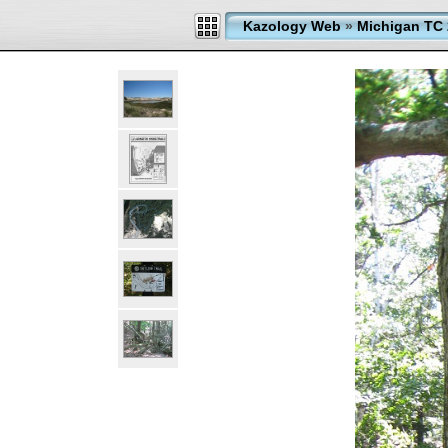
Kazology Web
»
Michigan TC